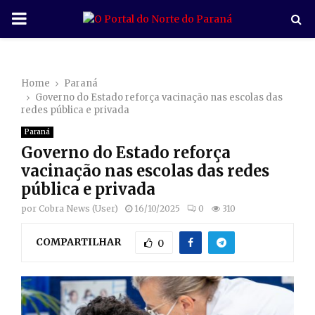
P
R
Home
Paraná
I
Governo do Estado reforça vacinação nas escolas das
redes pública e privada
M
Paraná
Governo do Estado reforça
A
vacinação nas escolas das redes
pública e privada
R
por
Cobra News (User)
16/10/2025
0
310
COMPARTILHAR
Y
0
M