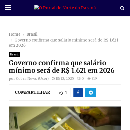
P
R
Home
Brasil
I
Governo confirma que salário mínimo será de R$ 1.621
em 2026
M
Brasil
Governo confirma que salário
A
mínimo será de R$ 1.621 em 2026
por
Cobra News (User)
10/12/2025
0
319
R
COMPARTILHAR
1
Y
M