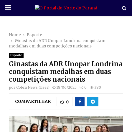
P
R
Home
Esporte
I
Ginastas da ADR Unopar Londrina conquistam
medalhas em duas competições nacionais
M
Esporte
Ginastas da ADR Unopar Londrina
A
conquistam medalhas em duas
competições nacionais
R
por
Cobra News (User)
18/06/2025
0
380
COMPARTILHAR
Y
0
M