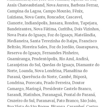
Assis Chateaubriand, Nova Aurora, Barboza Ferraz,
Campina da Lagoa, Campo Mourão, Fênix,
Luiziana, Nova Cantu, Roncador, Cascavel,
Cianorte, Indianópolis, Jussara, Rondon, Tapejara,
Bandeirantes, Nova Fátima, Curitiba, Dois Vizinhos,
Nova Prata do Iguaçu, Foz do Iguaçu, Matelândia,
Medianeira, Santa Terezinha do Itaipu, Francisco
Beltrão, Moreira Sales, Foz do Jordão, Guarapuava,
Reserva do Iguaçu, Fernandes Pinheiro,
Guamiranga, Prudentópolis, Rio Azul, Andirá,
Laranjeiras do Sul, Quedas do Iguaçu, Diamante do
Norte, Loanda, Nova Londrina, Planaltina do
Paraná, Querência do Norte, Cambé, Ibiporã,
Londrina, Porecatu, Prado Ferreira, Doutor
Camargo, Maringá, Presidente Castelo Branco,
Sarandi, Matinhos, Paranaguá, Pontal do Paraná,
Cruzeiro do Sul, Paranavaí, Pato Branco, São João,
Boa Vista do São Roque, Pitanga, Carambeí, Castro,