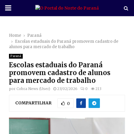
P
R
Home
Paraná
I
Escolas estaduais do Paraná promovem cadastro de
alunos para mercado de trabalho
M
Paraná
Escolas estaduais do Paraná
A
promovem cadastro de alunos
para mercado de trabalho
R
por
Cobra News (User)
23/02/2026
0
213
COMPARTILHAR
Y
0
M