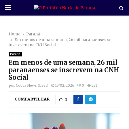
P
R
Home
Paraná
I
Em menos de uma semana, 26 mil paranaenses se
inscrevem na CNH Social
M
Paraná
Em menos de uma semana, 26 mil
A
paranaenses se inscrevem na CNH
Social
R
por
Cobra News (User)
19/02/2026
0
231
COMPARTILHAR
Y
0
M