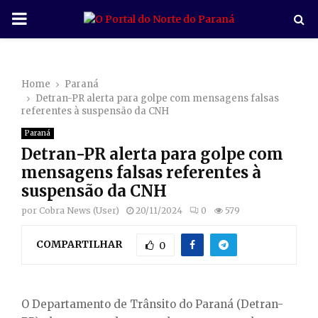
P
R
Home
Paraná
I
Detran-PR alerta para golpe com mensagens falsas
referentes à suspensão da CNH
M
Paraná
Detran-PR alerta para golpe com
A
mensagens falsas referentes à
suspensão da CNH
R
por
Cobra News (User)
20/11/2024
0
579
COMPARTILHAR
Y
0
M
O Departamento de Trânsito do Paraná (Detran-