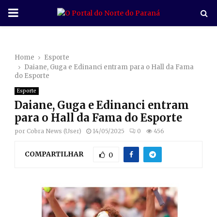
P
R
Home
Esporte
I
Daiane, Guga e Edinanci entram para o Hall da Fama
do Esporte
M
Esporte
Daiane, Guga e Edinanci entram
A
para o Hall da Fama do Esporte
por
Cobra News (User)
14/05/2025
0
456
R
COMPARTILHAR
0
Y
M