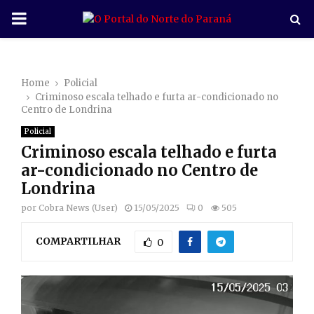
P
R
Home
Policial
I
Criminoso escala telhado e furta ar-condicionado no
Centro de Londrina
M
Policial
Criminoso escala telhado e furta
A
ar-condicionado no Centro de
Londrina
R
por
Cobra News (User)
15/05/2025
0
505
COMPARTILHAR
Y
0
M