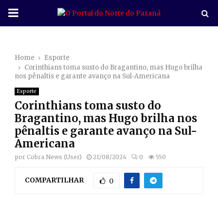
P
R
Home
Esporte
I
Corinthians toma susto do Bragantino, mas Hugo brilha
nos pênaltis e garante avanço na Sul-Americana
M
Esporte
Corinthians toma susto do
A
Bragantino, mas Hugo brilha nos
pênaltis e garante avanço na Sul-
R
Americana
por
Cobra News (User)
21/08/2024
0
550
Y
COMPARTILHAR
0
M