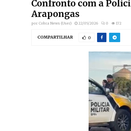
Confronto com a Políc
Arapongas
por
Cobra News (User)
22/05/2026
0
172
COMPARTILHAR
0