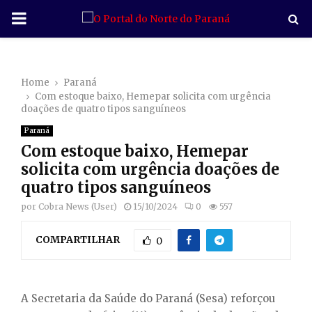
P
R
Home
Paraná
I
Com estoque baixo, Hemepar solicita com urgência
doações de quatro tipos sanguíneos
M
Paraná
Com estoque baixo, Hemepar
A
solicita com urgência doações de
quatro tipos sanguíneos
R
por
Cobra News (User)
15/10/2024
0
557
COMPARTILHAR
Y
0
M
A Secretaria da Saúde do Paraná (Sesa) reforçou