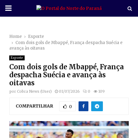
P
R
Home
Esporte
I
Com dois gols de Mbappé, França despacha Suécia e
avança às oitavas
M
Esporte
Com dois gols de Mbappé, França
A
despacha Suécia e avança às
oitavas
R
por
Cobra News (User)
01/07/2026
0
109
COMPARTILHAR
Y
0
M