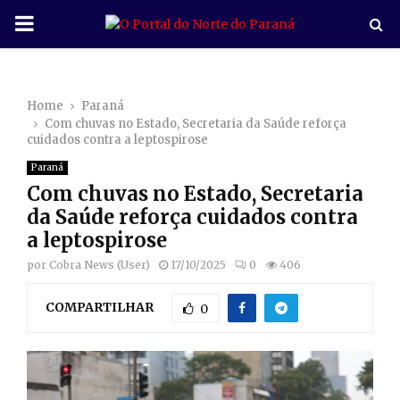
P
R
Home
Paraná
I
Com chuvas no Estado, Secretaria da Saúde reforça
cuidados contra a leptospirose
M
Paraná
Com chuvas no Estado, Secretaria
A
da Saúde reforça cuidados contra
a leptospirose
R
por
Cobra News (User)
17/10/2025
0
406
COMPARTILHAR
Y
0
M