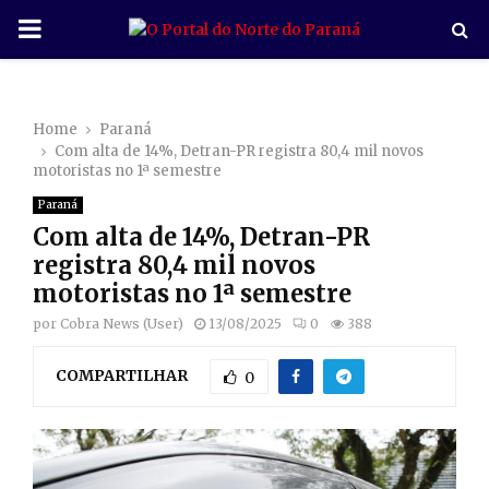
P
R
Home
Paraná
I
Com alta de 14%, Detran-PR registra 80,4 mil novos
motoristas no 1ª semestre
M
Paraná
Com alta de 14%, Detran-PR
A
registra 80,4 mil novos
motoristas no 1ª semestre
R
por
Cobra News (User)
13/08/2025
0
388
COMPARTILHAR
Y
0
M