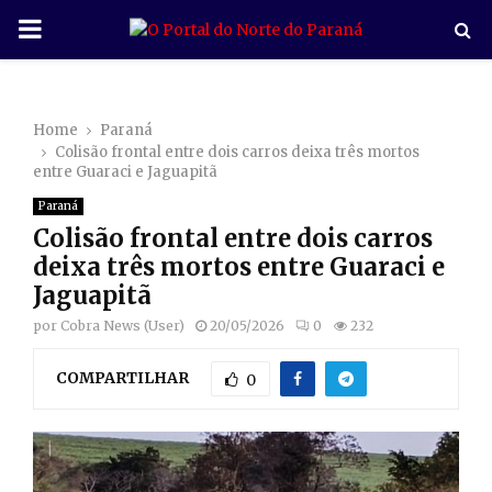
P
R
Home
Paraná
I
Colisão frontal entre dois carros deixa três mortos
entre Guaraci e Jaguapitã
M
Paraná
Colisão frontal entre dois carros
A
deixa três mortos entre Guaraci e
Jaguapitã
R
por
Cobra News (User)
20/05/2026
0
232
COMPARTILHAR
Y
0
M