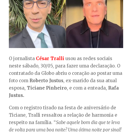
E
N
U
O jornalista
César Tralli
usou as redes sociais
neste sábado, 30/05, para fazer uma declaração. O
contratado da Globo abriu o coração ao postar uma
foto com
Roberto Justus
, ex-marido da sua atual
esposa,
Ticiane Pinheiro
, e com a enteada,
Rafa
Justus.
Com o registro tirado na festa de aniversário de
Ticiane, Tralli ressaltou a relação de harmonia e
respeito na família. “
Sabe aquele bom dia que te leva
de volta para uma boa noite? Uma ótima noite por sinal!