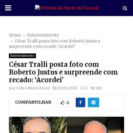
P
R
Home
Entretenimento
I
César Tralli posta foto com Roberto Justus e
surpreende com recado: ‘Acordei’
M
Entretenimento
César Tralli posta foto com
A
Roberto Justus e surpreende com
recado: ‘Acordei’
R
por
Cobra News (User)
01/06/2026
0
168
COMPARTILHAR
Y
0
M