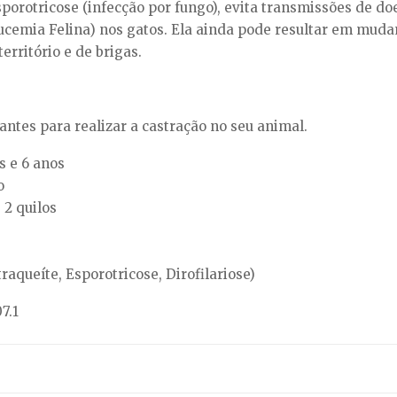
sporotricose (infecção por fungo), evita transmissões de 
ucemia Felina) nos gatos. Ela ainda pode resultar em mud
rritório e de brigas.
ntes para realizar a castração no seu animal.
s e 6 anos
o
 2 quilos
queíte, Esporotricose, Dirofilariose)
7.1