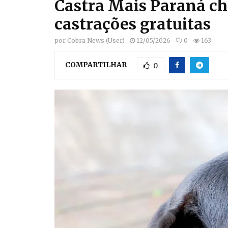
Castra Mais Paraná che
castrações gratuitas
por
Cobra News (User)
12/05/2026
0
163
COMPARTILHAR
0