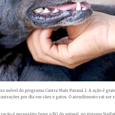
a móvel do programa Castra Mais Paraná 2. A ação é gratuit
castrações por dia em cães e gatos. O atendimento vai ser 
ração é necessário fazer o RG do animal, no sistema SinPa