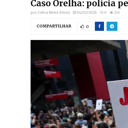
Caso Orelha: polícia p
por
Cobra News (User)
04/02/2026
0
253
COMPARTILHAR
0