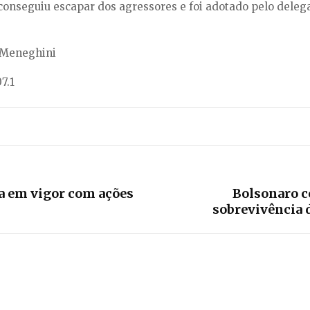
onseguiu escapar dos agressores e foi adotado pelo delegad
 Meneghini
7.1
a em vigor com ações
Bolsonaro c
sobrevivência 