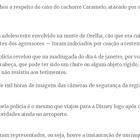
os a respeito do caso do cachorro Caramelo, atacado por 
um adolescente envolvido na morte de Orelha, cão que era c
ntes dos agressores — foram indiciados por coação a teste
olícia revelou que na madrugada do dia 4 de janeiro, por vo
abeça, que pode ter sido um chute ou algum objeto rígido, 
não resistiu aos ferimentos.
de mil horas de imagens das câmeras de segurança da regi
ela polícia é o mesmo que viajou para a Disney logo após o 
oridades ainda no aeroporto.
am representados, ou seja, houve a instauração de um inqué