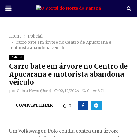
P
R
Home
Policial
I
Carro bate em árvore no Centro de Apucarana e
motorista abandona veículo
M
Policial
Carro bate em árvore no Centro de
A
Apucarana e motorista abandona
veículo
R
por
Cobra News (User)
02/12/2024
0
641
COMPARTILHAR
Y
0
M
Um Volkswagen Polo colidiu contra uma árvore