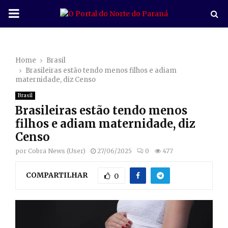
P
R
Home
Brasil
I
Brasileiras estão tendo menos filhos e adiam
maternidade, diz Censo
M
Brasil
Brasileiras estão tendo menos
A
filhos e adiam maternidade, diz
Censo
R
por
Cobra News (User)
27/06/2025
0
477
COMPARTILHAR
Y
0
M