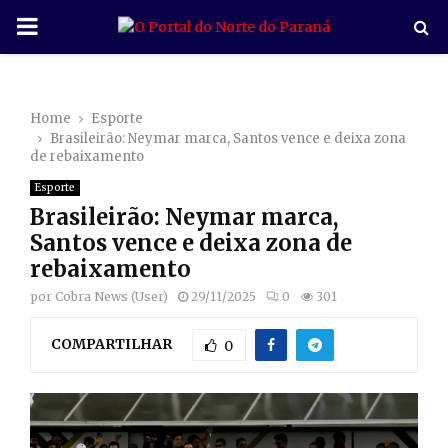
P
R
Home
Esporte
I
Brasileirão: Neymar marca, Santos vence e deixa zona
de rebaixamento
M
Esporte
Brasileirão: Neymar marca,
A
Santos vence e deixa zona de
rebaixamento
R
por
Cobra News (User)
29/11/2025
0
301
COMPARTILHAR
Y
0
M