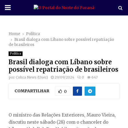
P
R
Home
Política
I
Brasil dialoga com Líbano sobre possível repatriação
de brasileiros
M
Política
Brasil dialoga com Líbano sobre
A
possível repatriação de brasileiros
por
Cobra News (User)
29/09/2024
0
647
R
COMPARTILHAR
0
Y
M
O ministro das Relações Exteriores, Mauro Vieira,
discutiu neste sábado (28) com o chanceler do