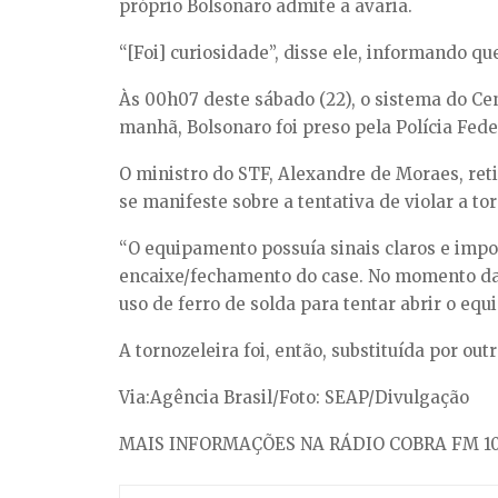
próprio Bolsonaro admite a avaria.
“[Foi] curiosidade”, disse ele, informando qu
Às 00h07 deste sábado (22), o sistema do Cen
manhã, Bolsonaro foi preso pela Polícia Fede
O ministro do STF, Alexandre de Moraes, reti
se manifeste sobre a tentativa de violar a tor
“O equipamento possuía sinais claros e impo
encaixe/fechamento do case. No momento da a
uso de ferro de solda para tentar abrir o equi
A tornozeleira foi, então, substituída por ou
Via:Agência Brasil/Foto: SEAP/Divulgação
MAIS INFORMAÇÕES NA RÁDIO COBRA FM 10