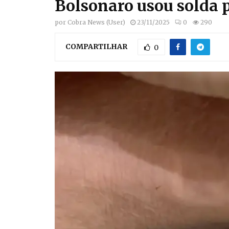
Bolsonaro usou solda p
por
Cobra News (User)
23/11/2025
0
290
COMPARTILHAR
0