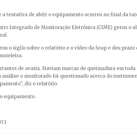
e a tentativa de abrir o equipamento ocorreu no final da tard
tro Integrado de Monitoração Eletrônica (CIME) gerou o ale
ral.
rou o sigilo sobre o relatório e o vídeo da Seap e deu praz
nozeleira.
rtantes de avaria. Haviam marcas de queimadura em toda s
nálise o monitorado foi questionado acerca do instrument
pamento”, diz o relatório.
tro equipamento.
7.1