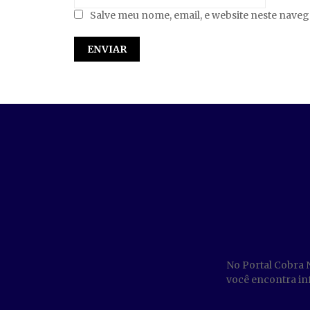
Salve meu nome, email, e website neste nave
No Portal Cobra 
você encontra inf