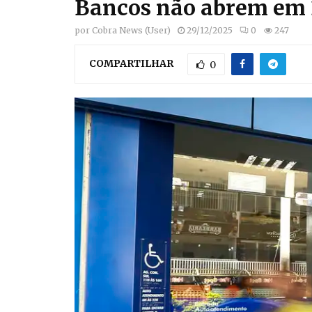
Bancos não abrem em 3
por
Cobra News (User)
29/12/2025
0
247
COMPARTILHAR
0