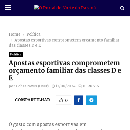
P
R
Home
Política
I
Apostas esportivas comprometem orçamento familiar
das classes D e E
M
Política
Apostas esportivas comprometem
A
orçamento familiar das classes D e
E
R
por
Cobra News (User)
12/08/2024
0
536
COMPARTILHAR
Y
0
M
O gasto com apostas esportivas em