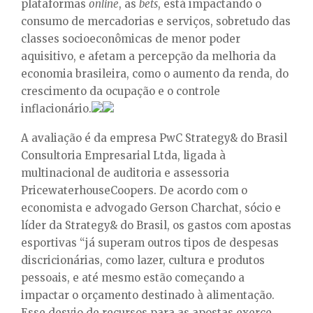
E
plataformas
online
, as
bets
, está impactando o
consumo de mercadorias e serviços, sobretudo das
classes socioeconômicas de menor poder
N
aquisitivo, e afetam a percepção da melhoria da
economia brasileira, como o aumento da renda, do
U
crescimento da ocupação e o controle
inflacionário.
A avaliação é da empresa PwC Strategy& do Brasil
Consultoria Empresarial Ltda, ligada à
multinacional de auditoria e assessoria
PricewaterhouseCoopers. De acordo com o
economista e advogado Gerson Charchat, sócio e
líder da Strategy& do Brasil, os gastos com apostas
esportivas “já superam outros tipos de despesas
discricionárias, como lazer, cultura e produtos
pessoais, e até mesmo estão começando a
impactar o orçamento destinado à alimentação.
Esse desvio de recursos para as apostas exerce