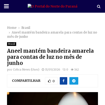
P
R
Home
Brasil
I
Aneel mantém bandeira amarela para contas de luz no
mês de junho
M
Brasil
Aneel mantém bandeira amarela
A
para contas de luz no mês de
junho
R
por
Cobra News (User)
31/05/2026
0
142
COMPARTILHAR
Y
0
M