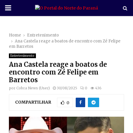
P
R
Home
Entretenimento
I
Ana Castela reage a boatos de encontro com Zé Felipe
em Barretos
M
Entretenimento
Ana Castela reage a boatos de
A
encontro com Zé Felipe em
Barretos
R
por
Cobra News (User)
30/08/2025
0
436
COMPARTILHAR
Y
0
M