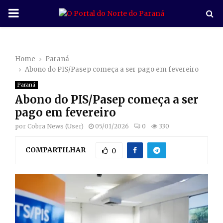
P
R
Home
Paraná
I
Abono do PIS/Pasep começa a ser pago em fevereiro
Paraná
M
Abono do PIS/Pasep começa a ser
pago em fevereiro
A
por
Cobra News (User)
05/01/2026
0
330
R
COMPARTILHAR
0
Y
M